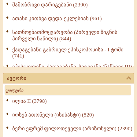
მამობრივი დარიგებანი (2390)
ათასი კითხვა დედა-ეკლესიას (961)
სათნოებათმოყვარეობა (პირველი წიგნის
პირველი ნაწილი) (844)
ქადაგებანი გაბრიელ ეპისკოპოსისა - I ტომი
(741)
ეპისტოლენი, ქადაგებანი, სიტყვანი (ნაწილი III)
(723)
ავტორი
მოძღვრის ძალზე სასარგებლო რჩევები
Search
მრევლისათვის (545)
Wisdomge (514)
ილია II (3798)
იოსებ ათონელი (ისიხასტი) (520)
ქადაგებანი გაბრიელ ეპისკოპოსისა - II ტომი
(370)
ბერი ეფრემ ფილოთეველი (არიზონელი) (2390)
სულიერი ცხოვრების სახელმძღვანელო -