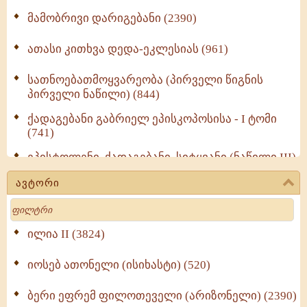
მამობრივი დარიგებანი (2390)
ათასი კითხვა დედა-ეკლესიას (961)
სათნოებათმოყვარეობა (პირველი წიგნის
პირველი ნაწილი) (844)
ქადაგებანი გაბრიელ ეპისკოპოსისა - I ტომი
(741)
ეპისტოლენი, ქადაგებანი, სიტყვანი (ნაწილი III)
(723)
ავტორი
მოძღვრის ძალზე სასარგებლო რჩევები
Search
მრევლისათვის (545)
Wisdomge (514)
ილია II (3824)
იოსებ ათონელი (ისიხასტი) (520)
ქადაგებანი გაბრიელ ეპისკოპოსისა - II ტომი
(370)
ბერი ეფრემ ფილოთეველი (არიზონელი) (2390)
სულიერი ცხოვრების სახელმძღვანელო -