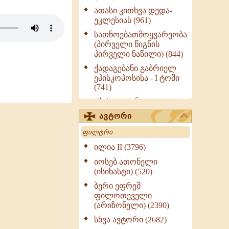
ათასი კითხვა დედა-
ეკლესიას (961)
სათნოებათმოყვარეობა
(პირველი წიგნის
პირველი ნაწილი) (844)
ქადაგებანი გაბრიელ
ეპისკოპოსისა - I ტომი
(741)
ეპისტოლენი,
ქადაგებანი, სიტყვანი
ავტორი
(ნაწილი III) (723)
Search
მოძღვრის ძალზე
სასარგებლო რჩევები
ილია II (3796)
მრევლისათვის (545)
იოსებ ათონელი
Wisdomge (514)
(ისიხასტი) (520)
ქადაგებანი გაბრიელ
ბერი ეფრემ
ეპისკოპოსისა - II ტომი
ფილოთეველი
(370)
(არიზონელი) (2390)
სულიერი ცხოვრების
სხვა ავტორი (2682)
სახელმძღვანელო -