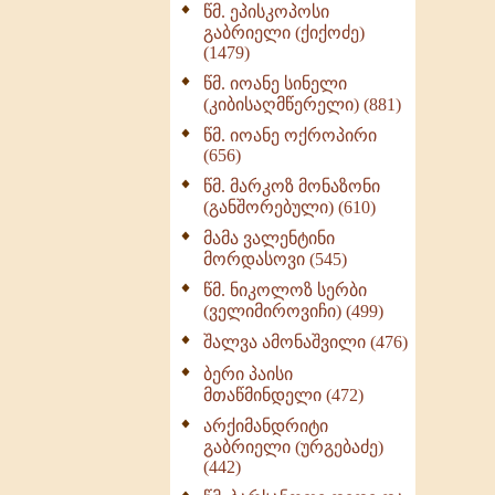
წმ. ეპისკოპოსი
ნაწილი II (369)
გაბრიელი (ქიქოძე)
ღმერთი და ადამიანები
(1479)
(287)
წმ. იოანე სინელი
ბერის დიადემა (278)
(კიბისაღმწერელი) (881)
მონაზვნური
წმ. იოანე ოქროპირი
გამოცდილების
(656)
გადმოცემა (273)
წმ. მარკოზ მონაზონი
ოთხი ასეული თავი
(განშორებული) (610)
სიყვარულის შესახებ
მამა ვალენტინი
(259)
მორდასოვი (545)
წმ. ნიკოლოზ სერბი
(ველიმიროვიჩი) (499)
შალვა ამონაშვილი (476)
ბერი პაისი
მთაწმინდელი (472)
არქიმანდრიტი
გაბრიელი (ურგებაძე)
(442)