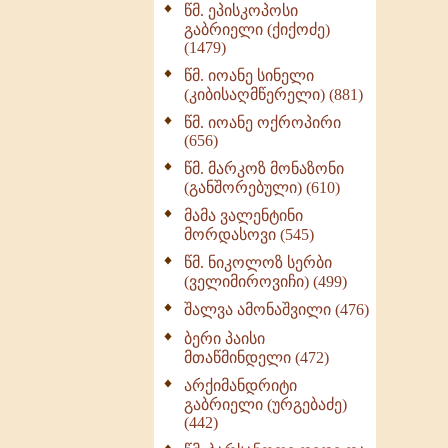
წმ. ეპისკოპოსი
ნაწილი II (369)
გაბრიელი (ქიქოძე)
ღმერთი და ადამიანები
(1479)
(287)
წმ. იოანე სინელი
ბერის დიადემა (278)
(კიბისაღმწერელი) (881)
მონაზვნური
წმ. იოანე ოქროპირი
გამოცდილების
(656)
გადმოცემა (273)
წმ. მარკოზ მონაზონი
ოთხი ასეული თავი
(განშორებული) (610)
სიყვარულის შესახებ
მამა ვალენტინი
(259)
მორდასოვი (545)
წმ. ნიკოლოზ სერბი
(ველიმიროვიჩი) (499)
შალვა ამონაშვილი (476)
ბერი პაისი
მთაწმინდელი (472)
არქიმანდრიტი
გაბრიელი (ურგებაძე)
(442)