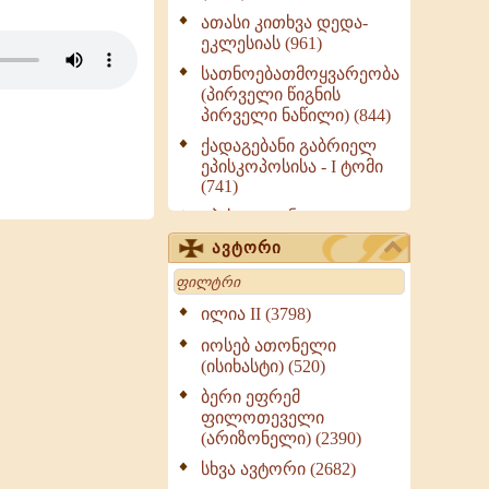
ათასი კითხვა დედა-
ეკლესიას (961)
სათნოებათმოყვარეობა
(პირველი წიგნის
პირველი ნაწილი) (844)
ქადაგებანი გაბრიელ
ეპისკოპოსისა - I ტომი
(741)
ეპისტოლენი,
ქადაგებანი, სიტყვანი
ავტორი
(ნაწილი III) (723)
Search
მოძღვრის ძალზე
სასარგებლო რჩევები
ილია II (3798)
მრევლისათვის (545)
იოსებ ათონელი
Wisdomge (514)
(ისიხასტი) (520)
ქადაგებანი გაბრიელ
ბერი ეფრემ
ეპისკოპოსისა - II ტომი
ფილოთეველი
(370)
(არიზონელი) (2390)
სულიერი ცხოვრების
სხვა ავტორი (2682)
სახელმძღვანელო -