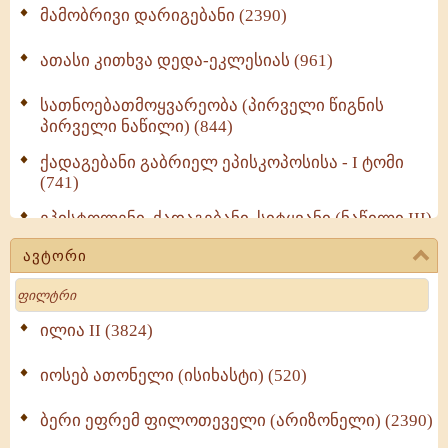
მამობრივი დარიგებანი (2390)
ათასი კითხვა დედა-ეკლესიას (961)
სათნოებათმოყვარეობა (პირველი წიგნის
პირველი ნაწილი) (844)
ქადაგებანი გაბრიელ ეპისკოპოსისა - I ტომი
(741)
ეპისტოლენი, ქადაგებანი, სიტყვანი (ნაწილი III)
(723)
ავტორი
მოძღვრის ძალზე სასარგებლო რჩევები
Search
მრევლისათვის (545)
Wisdomge (514)
ილია II (3824)
იოსებ ათონელი (ისიხასტი) (520)
ქადაგებანი გაბრიელ ეპისკოპოსისა - II ტომი
(370)
ბერი ეფრემ ფილოთეველი (არიზონელი) (2390)
სულიერი ცხოვრების სახელმძღვანელო -