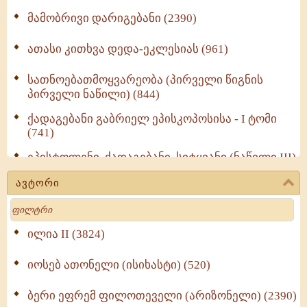
მამობრივი დარიგებანი (2390)
ათასი კითხვა დედა-ეკლესიას (961)
სათნოებათმოყვარეობა (პირველი წიგნის
პირველი ნაწილი) (844)
ქადაგებანი გაბრიელ ეპისკოპოსისა - I ტომი
(741)
ეპისტოლენი, ქადაგებანი, სიტყვანი (ნაწილი III)
(723)
ავტორი
მოძღვრის ძალზე სასარგებლო რჩევები
Search
მრევლისათვის (545)
Wisdomge (514)
ილია II (3824)
იოსებ ათონელი (ისიხასტი) (520)
ქადაგებანი გაბრიელ ეპისკოპოსისა - II ტომი
(370)
ბერი ეფრემ ფილოთეველი (არიზონელი) (2390)
სულიერი ცხოვრების სახელმძღვანელო -