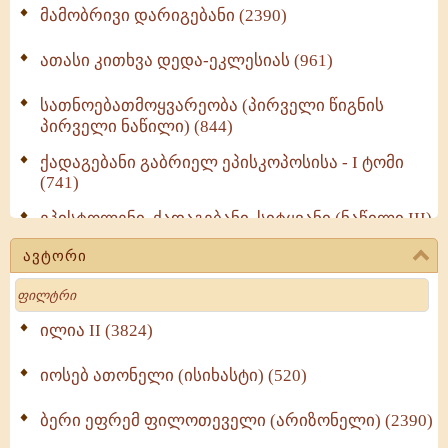
მამობრივი დარიგებანი (2390)
ათასი კითხვა დედა-ეკლესიას (961)
სათნოებათმოყვარეობა (პირველი წიგნის
პირველი ნაწილი) (844)
ქადაგებანი გაბრიელ ეპისკოპოსისა - I ტომი
(741)
ეპისტოლენი, ქადაგებანი, სიტყვანი (ნაწილი III)
(723)
ავტორი
მოძღვრის ძალზე სასარგებლო რჩევები
Search
მრევლისათვის (545)
Wisdomge (514)
ილია II (3824)
იოსებ ათონელი (ისიხასტი) (520)
ქადაგებანი გაბრიელ ეპისკოპოსისა - II ტომი
(370)
ბერი ეფრემ ფილოთეველი (არიზონელი) (2390)
სულიერი ცხოვრების სახელმძღვანელო -