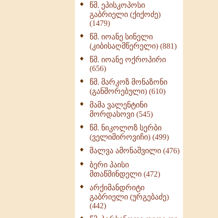
წმ. ეპისკოპოსი
ნაწილი II (369)
გაბრიელი (ქიქოძე)
ღმერთი და ადამიანები
(1479)
(287)
წმ. იოანე სინელი
ბერის დიადემა (278)
(კიბისაღმწერელი) (881)
მონაზვნური
წმ. იოანე ოქროპირი
გამოცდილების
(656)
გადმოცემა (273)
წმ. მარკოზ მონაზონი
ოთხი ასეული თავი
(განშორებული) (610)
სიყვარულის შესახებ
მამა ვალენტინი
(259)
მორდასოვი (545)
წმ. ნიკოლოზ სერბი
(ველიმიროვიჩი) (499)
შალვა ამონაშვილი (476)
ბერი პაისი
მთაწმინდელი (472)
არქიმანდრიტი
გაბრიელი (ურგებაძე)
(442)