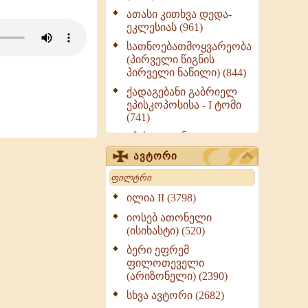
ათასი კითხვა დედა-
ეკლესიას (961)
სათნოებათმოყვარეობა
(პირველი წიგნის
პირველი ნაწილი) (844)
ქადაგებანი გაბრიელ
ეპისკოპოსისა - I ტომი
(741)
ეპისტოლენი,
ქადაგებანი, სიტყვანი
ავტორი
(ნაწილი III) (723)
Search
მოძღვრის ძალზე
სასარგებლო რჩევები
ილია II (3798)
მრევლისათვის (545)
იოსებ ათონელი
Wisdomge (514)
(ისიხასტი) (520)
ქადაგებანი გაბრიელ
ბერი ეფრემ
ეპისკოპოსისა - II ტომი
ფილოთეველი
(370)
(არიზონელი) (2390)
სულიერი ცხოვრების
სხვა ავტორი (2682)
სახელმძღვანელო -