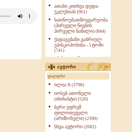
ათასი კითხვა დედა-
ეკლესიას (961)
სათნოებათმოყვარეობა
(პირველი წიგნის
პირველი ნაწილი) (844)
ქადაგებანი გაბრიელ
ეპისკოპოსისა - I ტომი
(741)
ეპისტოლენი,
ქადაგებანი, სიტყვანი
ავტორი
(ნაწილი III) (723)
Search
მოძღვრის ძალზე
სასარგებლო რჩევები
ილია II (3798)
მრევლისათვის (545)
იოსებ ათონელი
Wisdomge (514)
(ისიხასტი) (520)
ქადაგებანი გაბრიელ
ბერი ეფრემ
ეპისკოპოსისა - II ტომი
ფილოთეველი
(370)
(არიზონელი) (2390)
სულიერი ცხოვრების
სხვა ავტორი (2682)
სახელმძღვანელო -