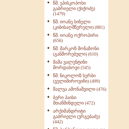
წმ. ეპისკოპოსი
ნაწილი II (369)
გაბრიელი (ქიქოძე)
ღმერთი და ადამიანები
(1479)
(287)
წმ. იოანე სინელი
ბერის დიადემა (278)
(კიბისაღმწერელი) (881)
მონაზვნური
წმ. იოანე ოქროპირი
გამოცდილების
(656)
გადმოცემა (273)
წმ. მარკოზ მონაზონი
ოთხი ასეული თავი
(განშორებული) (610)
სიყვარულის შესახებ
მამა ვალენტინი
(259)
მორდასოვი (545)
წმ. ნიკოლოზ სერბი
(ველიმიროვიჩი) (499)
შალვა ამონაშვილი (476)
ბერი პაისი
მთაწმინდელი (472)
არქიმანდრიტი
გაბრიელი (ურგებაძე)
(442)