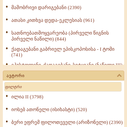
მამობრივი დარიგებანი (2390)
ათასი კითხვა დედა-ეკლესიას (961)
სათნოებათმოყვარეობა (პირველი წიგნის
პირველი ნაწილი) (844)
ქადაგებანი გაბრიელ ეპისკოპოსისა - I ტომი
(741)
ეპისტოლენი, ქადაგებანი, სიტყვანი (ნაწილი III)
(723)
ავტორი
მოძღვრის ძალზე სასარგებლო რჩევები
Search
მრევლისათვის (545)
Wisdomge (514)
ილია II (3798)
იოსებ ათონელი (ისიხასტი) (520)
ქადაგებანი გაბრიელ ეპისკოპოსისა - II ტომი
(370)
ბერი ეფრემ ფილოთეველი (არიზონელი) (2390)
სულიერი ცხოვრების სახელმძღვანელო -