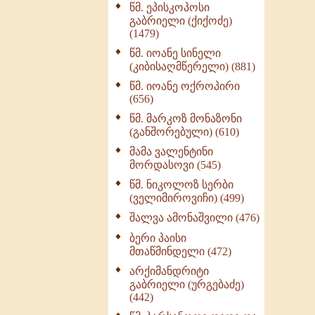
წმ. ეპისკოპოსი
ნაწილი II (369)
გაბრიელი (ქიქოძე)
ღმერთი და ადამიანები
(1479)
(287)
წმ. იოანე სინელი
ბერის დიადემა (278)
(კიბისაღმწერელი) (881)
მონაზვნური
წმ. იოანე ოქროპირი
გამოცდილების
(656)
გადმოცემა (273)
წმ. მარკოზ მონაზონი
ოთხი ასეული თავი
(განშორებული) (610)
სიყვარულის შესახებ
მამა ვალენტინი
(259)
მორდასოვი (545)
წმ. ნიკოლოზ სერბი
(ველიმიროვიჩი) (499)
შალვა ამონაშვილი (476)
ბერი პაისი
მთაწმინდელი (472)
არქიმანდრიტი
გაბრიელი (ურგებაძე)
(442)