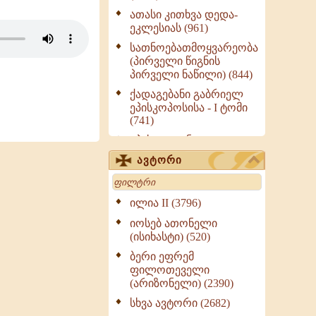
ათასი კითხვა დედა-
ეკლესიას (961)
სათნოებათმოყვარეობა
(პირველი წიგნის
პირველი ნაწილი) (844)
ქადაგებანი გაბრიელ
ეპისკოპოსისა - I ტომი
(741)
ეპისტოლენი,
ქადაგებანი, სიტყვანი
ავტორი
(ნაწილი III) (723)
Search
მოძღვრის ძალზე
სასარგებლო რჩევები
ილია II (3796)
მრევლისათვის (545)
იოსებ ათონელი
Wisdomge (514)
(ისიხასტი) (520)
ქადაგებანი გაბრიელ
ბერი ეფრემ
ეპისკოპოსისა - II ტომი
ფილოთეველი
(370)
(არიზონელი) (2390)
სულიერი ცხოვრების
სხვა ავტორი (2682)
სახელმძღვანელო -