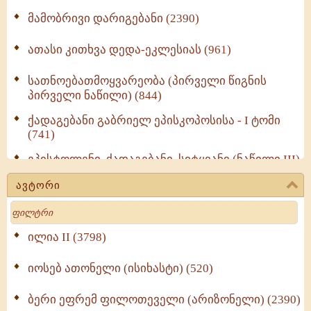
მამობრივი დარიგებანი (2390)
ათასი კითხვა დედა-ეკლესიას (961)
სათნოებათმოყვარეობა (პირველი წიგნის
პირველი ნაწილი) (844)
ქადაგებანი გაბრიელ ეპისკოპოსისა - I ტომი
(741)
ეპისტოლენი, ქადაგებანი, სიტყვანი (ნაწილი III)
(723)
ავტორი
მოძღვრის ძალზე სასარგებლო რჩევები
Search
მრევლისათვის (545)
Wisdomge (514)
ილია II (3798)
იოსებ ათონელი (ისიხასტი) (520)
ქადაგებანი გაბრიელ ეპისკოპოსისა - II ტომი
(370)
ბერი ეფრემ ფილოთეველი (არიზონელი) (2390)
სულიერი ცხოვრების სახელმძღვანელო -