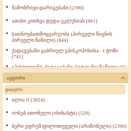
მამობრივი დარიგებანი (2390)
ათასი კითხვა დედა-ეკლესიას (961)
სათნოებათმოყვარეობა (პირველი წიგნის
პირველი ნაწილი) (844)
ქადაგებანი გაბრიელ ეპისკოპოსისა - I ტომი
(741)
ეპისტოლენი, ქადაგებანი, სიტყვანი (ნაწილი III)
(723)
ავტორი
მოძღვრის ძალზე სასარგებლო რჩევები
Search
მრევლისათვის (545)
Wisdomge (514)
ილია II (3824)
იოსებ ათონელი (ისიხასტი) (520)
ქადაგებანი გაბრიელ ეპისკოპოსისა - II ტომი
(370)
ბერი ეფრემ ფილოთეველი (არიზონელი) (2390)
სულიერი ცხოვრების სახელმძღვანელო -