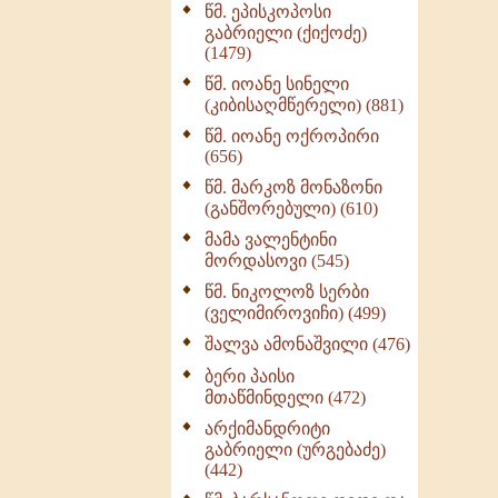
წმ. ეპისკოპოსი
ნაწილი II (369)
გაბრიელი (ქიქოძე)
ღმერთი და ადამიანები
(1479)
(287)
წმ. იოანე სინელი
ბერის დიადემა (278)
(კიბისაღმწერელი) (881)
მონაზვნური
წმ. იოანე ოქროპირი
გამოცდილების
(656)
გადმოცემა (273)
წმ. მარკოზ მონაზონი
ოთხი ასეული თავი
(განშორებული) (610)
სიყვარულის შესახებ
მამა ვალენტინი
(259)
მორდასოვი (545)
წმ. ნიკოლოზ სერბი
(ველიმიროვიჩი) (499)
შალვა ამონაშვილი (476)
ბერი პაისი
მთაწმინდელი (472)
არქიმანდრიტი
გაბრიელი (ურგებაძე)
(442)