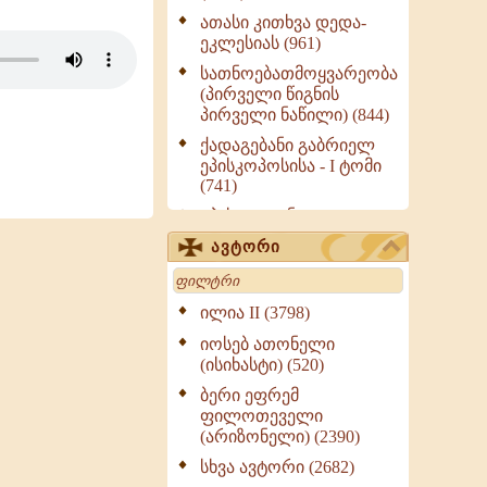
ათასი კითხვა დედა-
ეკლესიას (961)
სათნოებათმოყვარეობა
(პირველი წიგნის
პირველი ნაწილი) (844)
ქადაგებანი გაბრიელ
ეპისკოპოსისა - I ტომი
(741)
ეპისტოლენი,
ქადაგებანი, სიტყვანი
ავტორი
(ნაწილი III) (723)
Search
მოძღვრის ძალზე
სასარგებლო რჩევები
ილია II (3798)
მრევლისათვის (545)
იოსებ ათონელი
Wisdomge (514)
(ისიხასტი) (520)
ქადაგებანი გაბრიელ
ბერი ეფრემ
ეპისკოპოსისა - II ტომი
ფილოთეველი
(370)
(არიზონელი) (2390)
სულიერი ცხოვრების
სხვა ავტორი (2682)
სახელმძღვანელო -