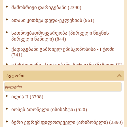
მამობრივი დარიგებანი (2390)
ათასი კითხვა დედა-ეკლესიას (961)
სათნოებათმოყვარეობა (პირველი წიგნის
პირველი ნაწილი) (844)
ქადაგებანი გაბრიელ ეპისკოპოსისა - I ტომი
(741)
ეპისტოლენი, ქადაგებანი, სიტყვანი (ნაწილი III)
(723)
ავტორი
მოძღვრის ძალზე სასარგებლო რჩევები
Search
მრევლისათვის (545)
Wisdomge (514)
ილია II (3798)
იოსებ ათონელი (ისიხასტი) (520)
ქადაგებანი გაბრიელ ეპისკოპოსისა - II ტომი
(370)
ბერი ეფრემ ფილოთეველი (არიზონელი) (2390)
სულიერი ცხოვრების სახელმძღვანელო -