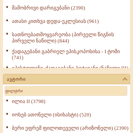
მამობრივი დარიგებანი (2390)
ათასი კითხვა დედა-ეკლესიას (961)
სათნოებათმოყვარეობა (პირველი წიგნის
პირველი ნაწილი) (844)
ქადაგებანი გაბრიელ ეპისკოპოსისა - I ტომი
(741)
ეპისტოლენი, ქადაგებანი, სიტყვანი (ნაწილი III)
(723)
ავტორი
მოძღვრის ძალზე სასარგებლო რჩევები
Search
მრევლისათვის (545)
Wisdomge (514)
ილია II (3798)
იოსებ ათონელი (ისიხასტი) (520)
ქადაგებანი გაბრიელ ეპისკოპოსისა - II ტომი
(370)
ბერი ეფრემ ფილოთეველი (არიზონელი) (2390)
სულიერი ცხოვრების სახელმძღვანელო -