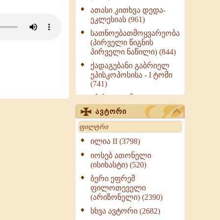
ათასი კითხვა დედა-
ეკლესიას (961)
სათნოებათმოყვარეობა
(პირველი წიგნის
პირველი ნაწილი) (844)
ქადაგებანი გაბრიელ
ეპისკოპოსისა - I ტომი
(741)
ეპისტოლენი,
ქადაგებანი, სიტყვანი
ავტორი
(ნაწილი III) (723)
Search
მოძღვრის ძალზე
სასარგებლო რჩევები
ილია II (3798)
მრევლისათვის (545)
იოსებ ათონელი
Wisdomge (514)
(ისიხასტი) (520)
ქადაგებანი გაბრიელ
ბერი ეფრემ
ეპისკოპოსისა - II ტომი
ფილოთეველი
(370)
(არიზონელი) (2390)
სულიერი ცხოვრების
სხვა ავტორი (2682)
სახელმძღვანელო -