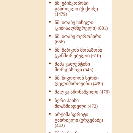
წმ. ეპისკოპოსი
ნაწილი II (369)
გაბრიელი (ქიქოძე)
ღმერთი და ადამიანები
(1479)
(287)
წმ. იოანე სინელი
ბერის დიადემა (278)
(კიბისაღმწერელი) (881)
მონაზვნური
წმ. იოანე ოქროპირი
გამოცდილების
(656)
გადმოცემა (273)
წმ. მარკოზ მონაზონი
ოთხი ასეული თავი
(განშორებული) (610)
სიყვარულის შესახებ
მამა ვალენტინი
(259)
მორდასოვი (545)
წმ. ნიკოლოზ სერბი
(ველიმიროვიჩი) (499)
შალვა ამონაშვილი (476)
ბერი პაისი
მთაწმინდელი (472)
არქიმანდრიტი
გაბრიელი (ურგებაძე)
(442)