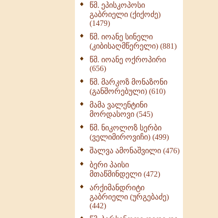
წმ. ეპისკოპოსი
ნაწილი II (369)
გაბრიელი (ქიქოძე)
ღმერთი და ადამიანები
(1479)
(287)
წმ. იოანე სინელი
ბერის დიადემა (278)
(კიბისაღმწერელი) (881)
მონაზვნური
წმ. იოანე ოქროპირი
გამოცდილების
(656)
გადმოცემა (273)
წმ. მარკოზ მონაზონი
ოთხი ასეული თავი
(განშორებული) (610)
სიყვარულის შესახებ
მამა ვალენტინი
(259)
მორდასოვი (545)
წმ. ნიკოლოზ სერბი
(ველიმიროვიჩი) (499)
შალვა ამონაშვილი (476)
ბერი პაისი
მთაწმინდელი (472)
არქიმანდრიტი
გაბრიელი (ურგებაძე)
(442)