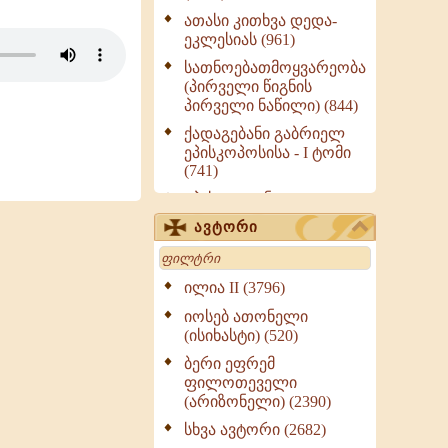
ათასი კითხვა დედა-
ეკლესიას (961)
სათნოებათმოყვარეობა
(პირველი წიგნის
პირველი ნაწილი) (844)
ქადაგებანი გაბრიელ
ეპისკოპოსისა - I ტომი
(741)
ეპისტოლენი,
ქადაგებანი, სიტყვანი
ავტორი
(ნაწილი III) (723)
Search
მოძღვრის ძალზე
სასარგებლო რჩევები
ილია II (3796)
მრევლისათვის (545)
იოსებ ათონელი
Wisdomge (514)
(ისიხასტი) (520)
ქადაგებანი გაბრიელ
ბერი ეფრემ
ეპისკოპოსისა - II ტომი
ფილოთეველი
(370)
(არიზონელი) (2390)
სულიერი ცხოვრების
სხვა ავტორი (2682)
სახელმძღვანელო -