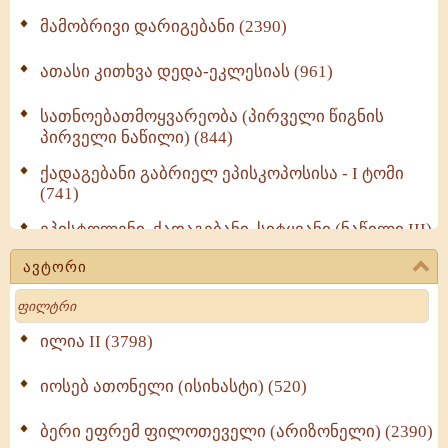
მამობრივი დარიგებანი (2390)
ათასი კითხვა დედა-ეკლესიას (961)
სათნოებათმოყვარეობა (პირველი წიგნის
პირველი ნაწილი) (844)
ქადაგებანი გაბრიელ ეპისკოპოსისა - I ტომი
(741)
ეპისტოლენი, ქადაგებანი, სიტყვანი (ნაწილი III)
(723)
ავტორი
მოძღვრის ძალზე სასარგებლო რჩევები
Search
მრევლისათვის (545)
Wisdomge (514)
ილია II (3798)
იოსებ ათონელი (ისიხასტი) (520)
ქადაგებანი გაბრიელ ეპისკოპოსისა - II ტომი
(370)
ბერი ეფრემ ფილოთეველი (არიზონელი) (2390)
სულიერი ცხოვრების სახელმძღვანელო -