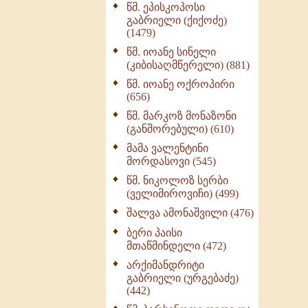
წმ. ეპისკოპოსი
ნაწილი II (369)
გაბრიელი (ქიქოძე)
ღმერთი და ადამიანები
(1479)
(287)
წმ. იოანე სინელი
ბერის დიადემა (278)
(კიბისაღმწერელი) (881)
მონაზვნური
წმ. იოანე ოქროპირი
გამოცდილების
(656)
გადმოცემა (273)
წმ. მარკოზ მონაზონი
ოთხი ასეული თავი
(განშორებული) (610)
სიყვარულის შესახებ
მამა ვალენტინი
(259)
მორდასოვი (545)
წმ. ნიკოლოზ სერბი
(ველიმიროვიჩი) (499)
შალვა ამონაშვილი (476)
ბერი პაისი
მთაწმინდელი (472)
არქიმანდრიტი
გაბრიელი (ურგებაძე)
(442)