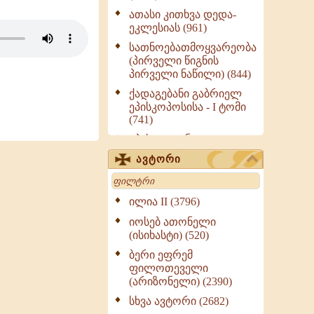
ათასი კითხვა დედა-
ეკლესიას (961)
სათნოებათმოყვარეობა
(პირველი წიგნის
პირველი ნაწილი) (844)
ქადაგებანი გაბრიელ
ეპისკოპოსისა - I ტომი
(741)
ეპისტოლენი,
ქადაგებანი, სიტყვანი
ავტორი
(ნაწილი III) (723)
Search
მოძღვრის ძალზე
სასარგებლო რჩევები
ილია II (3796)
მრევლისათვის (545)
იოსებ ათონელი
Wisdomge (514)
(ისიხასტი) (520)
ქადაგებანი გაბრიელ
ბერი ეფრემ
ეპისკოპოსისა - II ტომი
ფილოთეველი
(370)
(არიზონელი) (2390)
სულიერი ცხოვრების
სხვა ავტორი (2682)
სახელმძღვანელო -