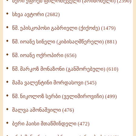
ბერი ეფრემ ფილოთეველი (არიზონელი) (2390)
სულიერი ცხოვრების სახელმძღვანელო -
ნაწილი II (369)
სხვა ავტორი (2682)
ღმერთი და ადამიანები (287)
წმ. ეპისკოპოსი გაბრიელი (ქიქოძე) (1479)
ბერის დიადემა (278)
წმ. იოანე სინელი (კიბისაღმწერელი) (881)
მონაზვნური გამოცდილების გადმოცემა (273)
წმ. იოანე ოქროპირი (656)
ოთხი ასეული თავი სიყვარულის შესახებ (259)
წმ. მარკოზ მონაზონი (განშორებული) (610)
მამა ვალენტინი მორდასოვი (545)
წმ. ნიკოლოზ სერბი (ველიმიროვიჩი) (499)
შალვა ამონაშვილი (476)
ბერი პაისი მთაწმინდელი (472)