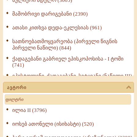
სულიერი მდელო (3005)
მამობრივი დარიგებანი (2390)
ათასი კითხვა დედა-ეკლესიას (961)
სათნოებათმოყვარეობა (პირველი წიგნის
პირველი ნაწილი) (844)
ქადაგებანი გაბრიელ ეპისკოპოსისა - I ტომი
(741)
ეპისტოლენი, ქადაგებანი, სიტყვანი (ნაწილი III)
(723)
ავტორი
მოძღვრის ძალზე სასარგებლო რჩევები
Search
მრევლისათვის (545)
Wisdomge (514)
ილია II (3796)
იოსებ ათონელი (ისიხასტი) (520)
ქადაგებანი გაბრიელ ეპისკოპოსისა - II ტომი
(370)