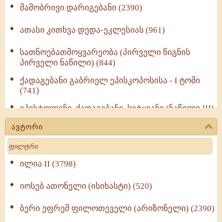
მამობრივი დარიგებანი (2390)
ათასი კითხვა დედა-ეკლესიას (961)
სათნოებათმოყვარეობა (პირველი წიგნის
პირველი ნაწილი) (844)
ქადაგებანი გაბრიელ ეპისკოპოსისა - I ტომი
(741)
ეპისტოლენი, ქადაგებანი, სიტყვანი (ნაწილი III)
(723)
ავტორი
მოძღვრის ძალზე სასარგებლო რჩევები
Search
მრევლისათვის (545)
Wisdomge (514)
ილია II (3798)
იოსებ ათონელი (ისიხასტი) (520)
ქადაგებანი გაბრიელ ეპისკოპოსისა - II ტომი
(370)
ბერი ეფრემ ფილოთეველი (არიზონელი) (2390)
სულიერი ცხოვრების სახელმძღვანელო -