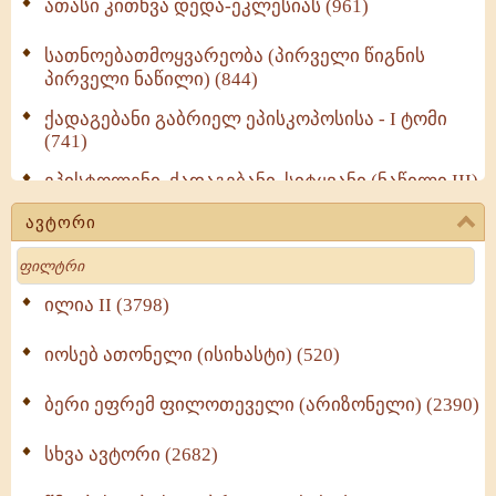
ათასი კითხვა დედა-ეკლესიას (961)
სათნოებათმოყვარეობა (პირველი წიგნის
პირველი ნაწილი) (844)
ქადაგებანი გაბრიელ ეპისკოპოსისა - I ტომი
(741)
ეპისტოლენი, ქადაგებანი, სიტყვანი (ნაწილი III)
(723)
ავტორი
მოძღვრის ძალზე სასარგებლო რჩევები
Search
მრევლისათვის (545)
Wisdomge (514)
ილია II (3798)
იოსებ ათონელი (ისიხასტი) (520)
ქადაგებანი გაბრიელ ეპისკოპოსისა - II ტომი
(370)
ბერი ეფრემ ფილოთეველი (არიზონელი) (2390)
სულიერი ცხოვრების სახელმძღვანელო -
ნაწილი II (369)
სხვა ავტორი (2682)
ღმერთი და ადამიანები (287)