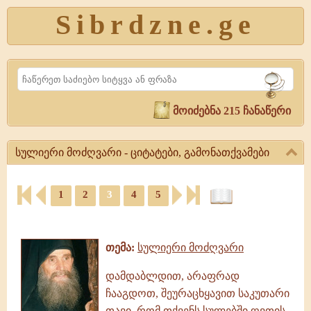
Sibrdzne.ge
Search
მოიძებნა 215 ჩანაწერი
სულიერი მოძღვარი - ციტატები, გამონათქვამები
სულიერი
1
2
3
4
5
მოძღვარი
-
ციტატები,
ციტატები,
ამონარიდები,
გამონათქვამები
გამონათქვამები
სულიერი
თემა:
სულიერი მოძღვარი
მოძღვარი,
გამონათქვამები,
დამდაბლდით, არაფრად
ციტატები
ჩააგდოთ, შეურაცხყავით საკუთარი
თავი, რომ თქვენს სულებში ღვთის