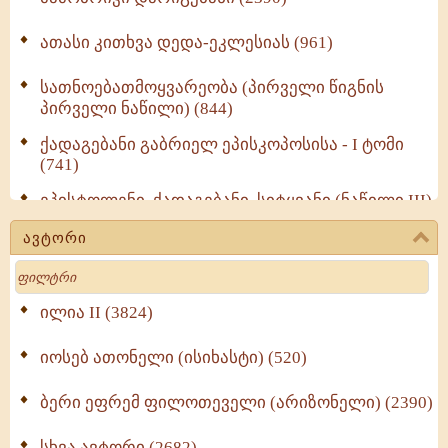
ათასი კითხვა დედა-ეკლესიას (961)
სათნოებათმოყვარეობა (პირველი წიგნის
პირველი ნაწილი) (844)
ქადაგებანი გაბრიელ ეპისკოპოსისა - I ტომი
(741)
ეპისტოლენი, ქადაგებანი, სიტყვანი (ნაწილი III)
(723)
ავტორი
მოძღვრის ძალზე სასარგებლო რჩევები
Search
მრევლისათვის (545)
Wisdomge (514)
ილია II (3824)
იოსებ ათონელი (ისიხასტი) (520)
ქადაგებანი გაბრიელ ეპისკოპოსისა - II ტომი
(370)
ბერი ეფრემ ფილოთეველი (არიზონელი) (2390)
სულიერი ცხოვრების სახელმძღვანელო -
ნაწილი II (369)
სხვა ავტორი (2682)