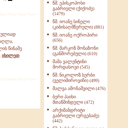
წმ. ეპისკოპოსი
ნაწილი II (369)
გაბრიელი (ქიქოძე)
ღმერთი და ადამიანები
(1479)
(287)
წმ. იოანე სინელი
ბერის დიადემა (278)
(კიბისაღმწერელი) (881)
მონაზვნური
სრულიად
წმ. იოანე ოქროპირი
გამოცდილების
(656)
მაღლა,
გადმოცემა (273)
წმ. მარკოზ მონაზონი
ის წინაშე
ოთხი ასეული თავი
(განშორებული) (610)
.
იხილეთ
სიყვარულის შესახებ
მამა ვალენტინი
(259)
მორდასოვი (545)
წმ. ნიკოლოზ სერბი
(ველიმიროვიჩი) (499)
შალვა ამონაშვილი (476)
ბერი პაისი
მთაწმინდელი (472)
არქიმანდრიტი
გაბრიელი (ურგებაძე)
(442)