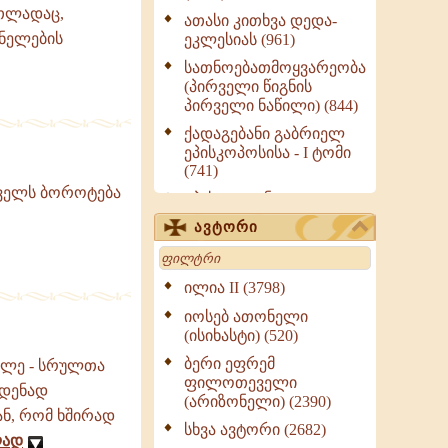
რთლადაც,
ათასი კითხვა დედა-
ნელების
ეკლესიას (961)
სათნოებათმოყვარეობა
(პირველი წიგნის
პირველი ნაწილი) (844)
ქადაგებანი გაბრიელ
ეპისკოპოსისა - I ტომი
(741)
რველს ბოროტება
ეპისტოლენი,
ქადაგებანი, სიტყვანი
ავტორი
(ნაწილი III) (723)
Search
მოძღვრის ძალზე
სასარგებლო რჩევები
ილია II (3798)
მრევლისათვის (545)
იოსებ ათონელი
Wisdomge (514)
(ისიხასტი) (520)
ქადაგებანი გაბრიელ
ბერი ეფრემ
სრულე - სრულთა
ეპისკოპოსისა - II ტომი
ფილოთეველი
მდენად
(370)
(არიზონელი) (2390)
ან, რომ ხშირად
სულიერი ცხოვრების
სხვა ავტორი (2682)
ლად
სახელმძღვანელო -