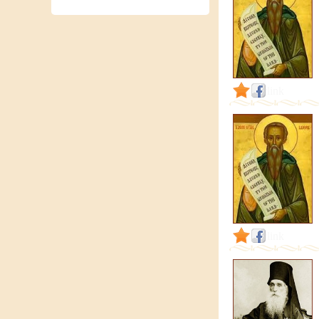
link
link