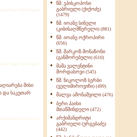
წმ. ეპისკოპოსი
ნაწილი II (369)
გაბრიელი (ქიქოძე)
ღმერთი და ადამიანები
(1479)
(287)
წმ. იოანე სინელი
ბერის დიადემა (278)
(კიბისაღმწერელი) (881)
მონაზვნური
წმ. იოანე ოქროპირი
გამოცდილების
(656)
გადმოცემა (273)
წმ. მარკოზ მონაზონი
ოთხი ასეული თავი
(განშორებული) (610)
სიყვარულის შესახებ
მამა ვალენტინი
(259)
მორდასოვი (545)
წმ. ნიკოლოზ სერბი
აღიარება მისი
(ველიმიროვიჩი) (499)
ა და საკუთარ
შალვა ამონაშვილი (476)
ბერი პაისი
მთაწმინდელი (472)
არქიმანდრიტი
გაბრიელი (ურგებაძე)
(442)