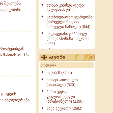
რ შეძლებს
ათასი კითხვა დედა-
ავი, ღირსი
ეკლესიას (961)
სათნოებათმოყვარეობა
(პირველი წიგნის
პირველი ნაწილი) (844)
ქადაგებანი გაბრიელ
ეპისკოპოსისა - I ტომი
(741)
ოროტებისგან
ეპისტოლენი,
 მასთან. თ. 15-
ქადაგებანი, სიტყვანი
ავტორი
(ნაწილი III) (723)
Search
მოძღვრის ძალზე
სასარგებლო რჩევები
ილია II (3796)
მრევლისათვის (545)
იოსებ ათონელი
Wisdomge (514)
(ისიხასტი) (520)
ქადაგებანი გაბრიელ
ბერი ეფრემ
ი ცოდვის
ეპისკოპოსისა - II ტომი
ფილოთეველი
ელი მადლიერება
(370)
(არიზონელი) (2390)
სულიერი ცხოვრების
სხვა ავტორი (2682)
სახელმძღვანელო -