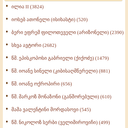
Wisdomge (514)
ილია II (3824)
იოსებ ათონელი (ისიხასტი) (520)
ქადაგებანი გაბრიელ ეპისკოპოსისა - II ტომი
(370)
ბერი ეფრემ ფილოთეველი (არიზონელი) (2390)
სულიერი ცხოვრების სახელმძღვანელო -
ნაწილი II (369)
სხვა ავტორი (2682)
ღმერთი და ადამიანები (287)
წმ. ეპისკოპოსი გაბრიელი (ქიქოძე) (1479)
ბერის დიადემა (278)
წმ. იოანე სინელი (კიბისაღმწერელი) (881)
მონაზვნური გამოცდილების გადმოცემა (273)
წმ. იოანე ოქროპირი (656)
ოთხი ასეული თავი სიყვარულის შესახებ (259)
წმ. მარკოზ მონაზონი (განშორებული) (610)
მამა ვალენტინი მორდასოვი (545)
წმ. ნიკოლოზ სერბი (ველიმიროვიჩი) (499)