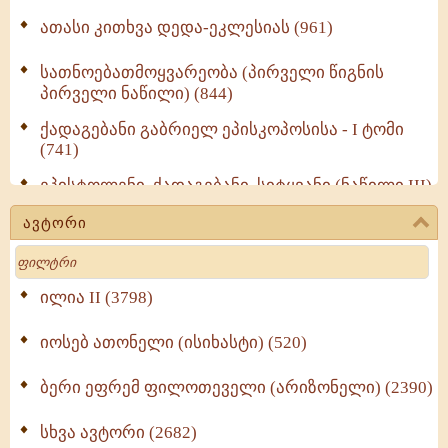
ათასი კითხვა დედა-ეკლესიას (961)
სათნოებათმოყვარეობა (პირველი წიგნის
პირველი ნაწილი) (844)
ქადაგებანი გაბრიელ ეპისკოპოსისა - I ტომი
(741)
ეპისტოლენი, ქადაგებანი, სიტყვანი (ნაწილი III)
(723)
ავტორი
მოძღვრის ძალზე სასარგებლო რჩევები
Search
მრევლისათვის (545)
Wisdomge (514)
ილია II (3798)
იოსებ ათონელი (ისიხასტი) (520)
ქადაგებანი გაბრიელ ეპისკოპოსისა - II ტომი
(370)
ბერი ეფრემ ფილოთეველი (არიზონელი) (2390)
სულიერი ცხოვრების სახელმძღვანელო -
ნაწილი II (369)
სხვა ავტორი (2682)