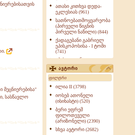
ნიერებისათვის
ათასი კითხვა დედა-
ეკლესიას (961)
სათნოებათმოყვარეობა
(პირველი წიგნის
პირველი ნაწილი) (844)
ქადაგებანი გაბრიელ
ეპისკოპოსისა - I ტომი
რი.
(741)
ეპისტოლენი,
ქადაგებანი, სიტყვანი
ავტორი
(ნაწილი III) (723)
Search
მოძღვრის ძალზე
სასარგებლო რჩევები
ილია II (3798)
ი მეცნიერებისა"
მრევლისათვის (545)
იოსებ ათონელი
ი, სასწავლო
Wisdomge (514)
(ისიხასტი) (520)
ქადაგებანი გაბრიელ
ბერი ეფრემ
ეპისკოპოსისა - II ტომი
ფილოთეველი
(370)
(არიზონელი) (2390)
სულიერი ცხოვრების
სხვა ავტორი (2682)
სახელმძღვანელო -