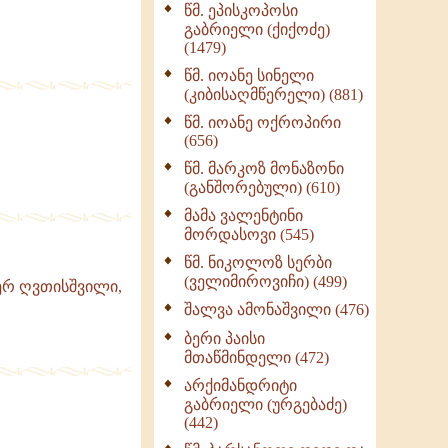
წმ. ეპისკოპოსი
ნაწილი II (369)
გაბრიელი (ქიქოძე)
ღმერთი და ადამიანები
(1479)
(287)
წმ. იოანე სინელი
ბერის დიადემა (278)
(კიბისაღმწერელი) (881)
მონაზვნური
წმ. იოანე ოქროპირი
გამოცდილების
(656)
გადმოცემა (273)
წმ. მარკოზ მონაზონი
ოთხი ასეული თავი
(განშორებული) (610)
სიყვარულის შესახებ
მამა ვალენტინი
(259)
მორდასოვი (545)
წმ. ნიკოლოზ სერბი
(ველიმიროვიჩი) (499)
ერ ღვთისშვილი,
შალვა ამონაშვილი (476)
ბერი პაისი
მთაწმინდელი (472)
არქიმანდრიტი
გაბრიელი (ურგებაძე)
(442)