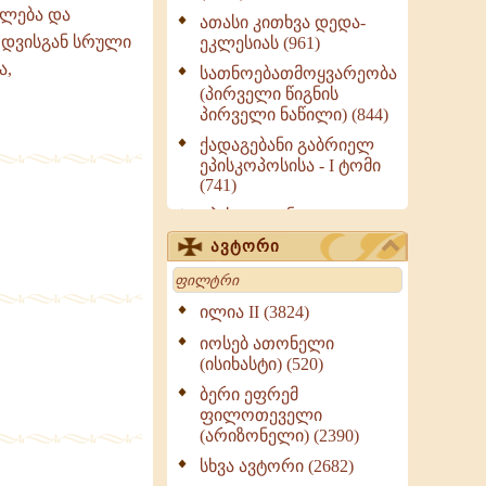
ილება და
ათასი კითხვა დედა-
ცოდვისგან სრული
ეკლესიას (961)
ა,
სათნოებათმოყვარეობა
(პირველი წიგნის
პირველი ნაწილი) (844)
ქადაგებანი გაბრიელ
ეპისკოპოსისა - I ტომი
(741)
ეპისტოლენი,
ქადაგებანი, სიტყვანი
ავტორი
(ნაწილი III) (723)
Search
მოძღვრის ძალზე
სასარგებლო რჩევები
ილია II (3824)
მრევლისათვის (545)
იოსებ ათონელი
Wisdomge (514)
(ისიხასტი) (520)
ქადაგებანი გაბრიელ
ბერი ეფრემ
ეპისკოპოსისა - II ტომი
ფილოთეველი
(370)
(არიზონელი) (2390)
სულიერი ცხოვრების
სხვა ავტორი (2682)
სახელმძღვანელო -