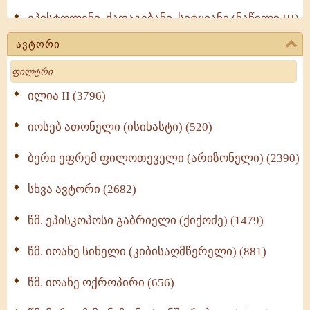
ეპისტოლენი, ქადაგებანი, სიტყვანი (ნაწილი III)
(723)
ავტორი
მოძღვრის ძალზე სასარგებლო რჩევები
Search
მრევლისათვის (545)
Wisdomge (514)
ილია II (3796)
იოსებ ათონელი (ისიხასტი) (520)
ქადაგებანი გაბრიელ ეპისკოპოსისა - II ტომი
(370)
ბერი ეფრემ ფილოთეველი (არიზონელი) (2390)
სულიერი ცხოვრების სახელმძღვანელო -
ნაწილი II (369)
სხვა ავტორი (2682)
ღმერთი და ადამიანები (287)
წმ. ეპისკოპოსი გაბრიელი (ქიქოძე) (1479)
ბერის დიადემა (278)
წმ. იოანე სინელი (კიბისაღმწერელი) (881)
მონაზვნური გამოცდილების გადმოცემა (273)
წმ. იოანე ოქროპირი (656)
ოთხი ასეული თავი სიყვარულის შესახებ (259)