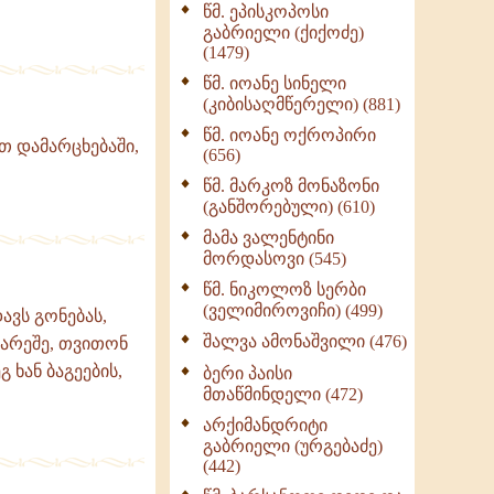
წმ. ეპისკოპოსი
ნაწილი II (369)
გაბრიელი (ქიქოძე)
ღმერთი და ადამიანები
(1479)
(287)
წმ. იოანე სინელი
ბერის დიადემა (278)
(კიბისაღმწერელი) (881)
მონაზვნური
წმ. იოანე ოქროპირი
თ დამარცხებაში,
გამოცდილების
(656)
გადმოცემა (273)
წმ. მარკოზ მონაზონი
ოთხი ასეული თავი
(განშორებული) (610)
სიყვარულის შესახებ
მამა ვალენტინი
(259)
მორდასოვი (545)
წმ. ნიკოლოზ სერბი
(ველიმიროვიჩი) (499)
ავს გონებას,
შალვა ამონაშვილი (476)
გარეშე, თვითონ
 ხან ბაგეების,
ბერი პაისი
მთაწმინდელი (472)
არქიმანდრიტი
გაბრიელი (ურგებაძე)
(442)