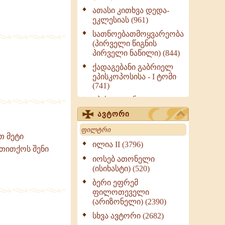
ათასი კითხვა დედა-
ეკლესიას (961)
სათნოებათმოყვარეობა
(პირველი წიგნის
პირველი ნაწილი) (844)
ქადაგებანი გაბრიელ
ეპისკოპოსისა - I ტომი
(741)
ეპისტოლენი,
ქადაგებანი, სიტყვანი
ავტორი
(ნაწილი III) (723)
Search
მოძღვრის ძალზე
თ მეტი
სასარგებლო რჩევები
ილია II (3796)
 თითქოს შენი
მრევლისათვის (545)
იოსებ ათონელი
Wisdomge (514)
(ისიხასტი) (520)
ქადაგებანი გაბრიელ
ბერი ეფრემ
ეპისკოპოსისა - II ტომი
ფილოთეველი
(370)
(არიზონელი) (2390)
სულიერი ცხოვრების
სხვა ავტორი (2682)
სახელმძღვანელო -