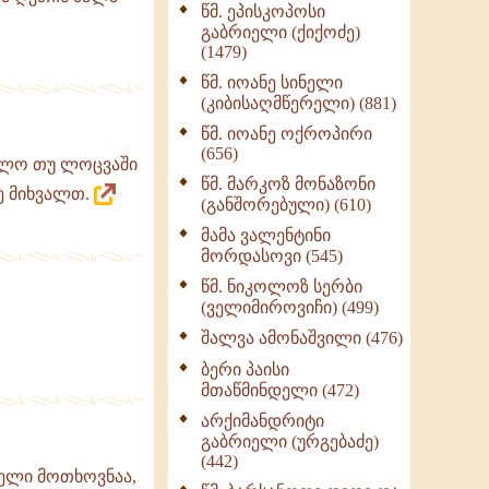
წმ. ეპისკოპოსი
ნაწილი II (369)
გაბრიელი (ქიქოძე)
ღმერთი და ადამიანები
(1479)
(287)
წმ. იოანე სინელი
ბერის დიადემა (278)
(კიბისაღმწერელი) (881)
მონაზვნური
წმ. იოანე ოქროპირი
გამოცდილების
(656)
ხოლო თუ ლოცვაში
გადმოცემა (273)
წმ. მარკოზ მონაზონი
ე მიხვალთ.
ოთხი ასეული თავი
(განშორებული) (610)
სიყვარულის შესახებ
მამა ვალენტინი
(259)
მორდასოვი (545)
წმ. ნიკოლოზ სერბი
(ველიმიროვიჩი) (499)
შალვა ამონაშვილი (476)
ბერი პაისი
მთაწმინდელი (472)
არქიმანდრიტი
გაბრიელი (ურგებაძე)
(442)
ელი მოთხოვნაა,