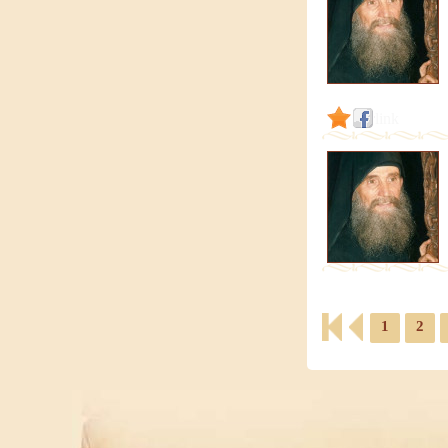
link
1
2