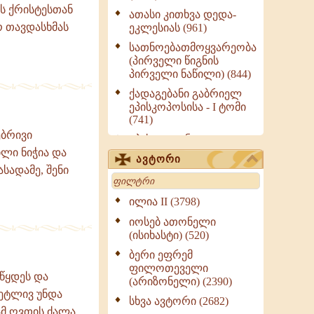
ეს ქრისტესთან
ათასი კითხვა დედა-
 თავდასხმას
ეკლესიას (961)
სათნოებათმოყვარეობა
(პირველი წიგნის
პირველი ნაწილი) (844)
ქადაგებანი გაბრიელ
ეპისკოპოსისა - I ტომი
(741)
ებრივი
ეპისტოლენი,
ლი ნიჭია და
ქადაგებანი, სიტყვანი
ავტორი
(ნაწილი III) (723)
ასადამე, შენი
Search
მოძღვრის ძალზე
სასარგებლო რჩევები
ილია II (3798)
მრევლისათვის (545)
იოსებ ათონელი
Wisdomge (514)
(ისიხასტი) (520)
ქადაგებანი გაბრიელ
ბერი ეფრემ
ეპისკოპოსისა - II ტომი
ფილოთეველი
წყდეს და
(370)
(არიზონელი) (2390)
ეტლივ უნდა
სულიერი ცხოვრების
სხვა ავტორი (2682)
სახელმძღვანელო -
ამ ღვთის ძალა