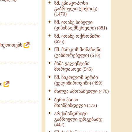
წმ. ეპისკოპოსი
ნაწილი II (369)
გაბრიელი (ქიქოძე)
ღმერთი და ადამიანები
(1479)
(287)
წმ. იოანე სინელი
ბერის დიადემა (278)
(კიბისაღმწერელი) (881)
მონაზვნური
წმ. იოანე ოქროპირი
გამოცდილების
(656)
 მიუთითებს
გადმოცემა (273)
წმ. მარკოზ მონაზონი
ოთხი ასეული თავი
(განშორებული) (610)
სიყვარულის შესახებ
მამა ვალენტინი
(259)
მორდასოვი (545)
წმ. ნიკოლოზ სერბი
(ველიმიროვიჩი) (499)
ბი
შალვა ამონაშვილი (476)
ბერი პაისი
მთაწმინდელი (472)
არქიმანდრიტი
გაბრიელი (ურგებაძე)
(442)