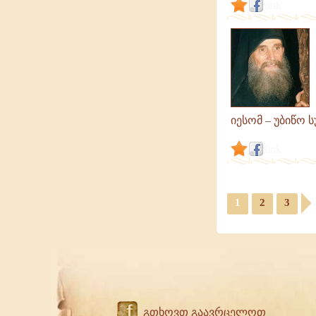
link
იესომ – უბიწო 
link
1
2
3
f
გთხოვთ გაავრცელოთ