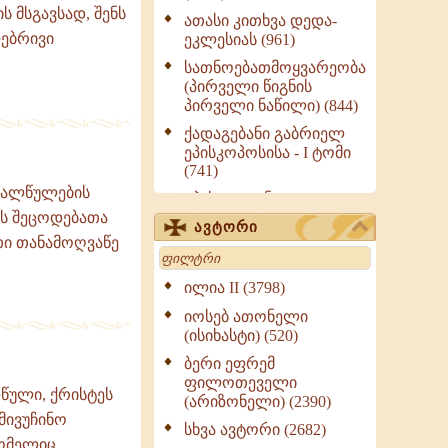
 მსგავსად, შენს
ათასი კითხვა დედა-
ებრივი
ეკლესიას (961)
სათნოებათმოყვარეობა
(პირველი წიგნის
პირველი ნაწილი) (844)
ქადაგებანი გაბრიელ
ეპისკოპოსისა - I ტომი
(741)
 ქალწულების
ეპისტოლენი,
მს შეცოდებათა
ქადაგებანი, სიტყვანი
ავტორი
(ნაწილი III) (723)
თი თანამოღვაწე
Search
მოძღვრის ძალზე
სასარგებლო რჩევები
ილია II (3798)
მრევლისათვის (545)
იოსებ ათონელი
Wisdomge (514)
(ისიხასტი) (520)
ქადაგებანი გაბრიელ
ბერი ეფრემ
ეპისკოპოსისა - II ტომი
ფილოთეველი
ლწული, ქრისტეს
(370)
(არიზონელი) (2390)
მივუჩინო
სულიერი ცხოვრების
სხვა ავტორი (2682)
სახელმძღვანელო -
რომელიც