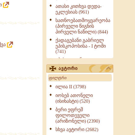
რი
ათასი კითხვა დედა-
ეკლესიას (961)
სათნოებათმოყვარეობა
(პირველი წიგნის
პირველი ნაწილი) (844)
ქადაგებანი გაბრიელ
ქვა
ეპისკოპოსისა - I ტომი
(741)
ეპისტოლენი,
ქადაგებანი, სიტყვანი
ავტორი
(ნაწილი III) (723)
Search
მოძღვრის ძალზე
სასარგებლო რჩევები
ილია II (3798)
მრევლისათვის (545)
იოსებ ათონელი
Wisdomge (514)
(ისიხასტი) (520)
ქადაგებანი გაბრიელ
ბერი ეფრემ
ეპისკოპოსისა - II ტომი
ფილოთეველი
(370)
(არიზონელი) (2390)
სულიერი ცხოვრების
სხვა ავტორი (2682)
სახელმძღვანელო -