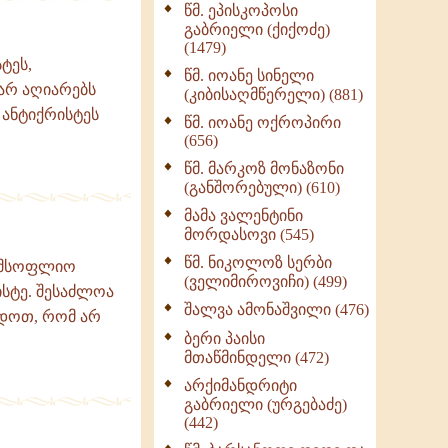
წმ. ეპისკოპოსი
ნაწილი II (369)
გაბრიელი (ქიქოძე)
ღმერთი და ადამიანები
(1479)
(287)
ტეს,
წმ. იოანე სინელი
ბერის დიადემა (278)
არ აღიარებს
(კიბისაღმწერელი) (881)
 ანტიქრისტეს
მონაზვნური
წმ. იოანე ოქროპირი
გამოცდილების
(656)
გადმოცემა (273)
წმ. მარკოზ მონაზონი
ოთხი ასეული თავი
(განშორებული) (610)
სიყვარულის შესახებ
მამა ვალენტინი
(259)
მორდასოვი (545)
წმ. ნიკოლოზ სერბი
ა მსოფლიო
(ველიმიროვიჩი) (499)
ისტე. შესაძლოა
შალვა ამონაშვილი (476)
ადოთ, რომ არ
ბერი პაისი
მთაწმინდელი (472)
არქიმანდრიტი
გაბრიელი (ურგებაძე)
(442)