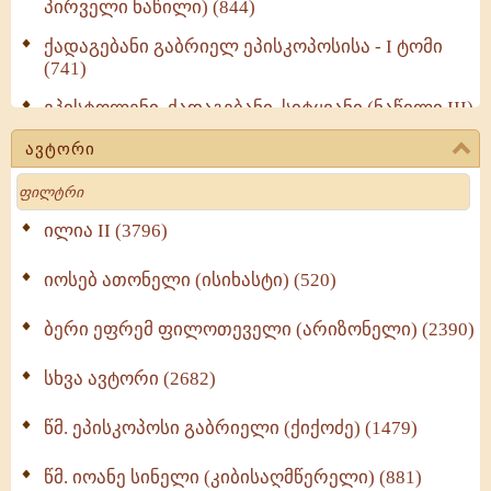
პირველი ნაწილი) (844)
ქადაგებანი გაბრიელ ეპისკოპოსისა - I ტომი
(741)
ეპისტოლენი, ქადაგებანი, სიტყვანი (ნაწილი III)
(723)
ავტორი
მოძღვრის ძალზე სასარგებლო რჩევები
Search
მრევლისათვის (545)
Wisdomge (514)
ილია II (3796)
იოსებ ათონელი (ისიხასტი) (520)
ქადაგებანი გაბრიელ ეპისკოპოსისა - II ტომი
(370)
ბერი ეფრემ ფილოთეველი (არიზონელი) (2390)
სულიერი ცხოვრების სახელმძღვანელო -
ნაწილი II (369)
სხვა ავტორი (2682)
ღმერთი და ადამიანები (287)
წმ. ეპისკოპოსი გაბრიელი (ქიქოძე) (1479)
ბერის დიადემა (278)
წმ. იოანე სინელი (კიბისაღმწერელი) (881)