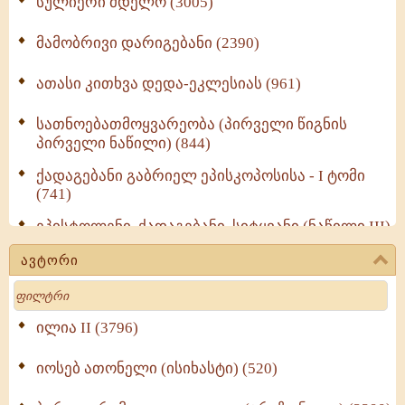
სულიერი მდელო (3005)
მამობრივი დარიგებანი (2390)
ათასი კითხვა დედა-ეკლესიას (961)
სათნოებათმოყვარეობა (პირველი წიგნის
პირველი ნაწილი) (844)
ქადაგებანი გაბრიელ ეპისკოპოსისა - I ტომი
(741)
ეპისტოლენი, ქადაგებანი, სიტყვანი (ნაწილი III)
(723)
ავტორი
მოძღვრის ძალზე სასარგებლო რჩევები
Search
მრევლისათვის (545)
Wisdomge (514)
ილია II (3796)
იოსებ ათონელი (ისიხასტი) (520)
ქადაგებანი გაბრიელ ეპისკოპოსისა - II ტომი
(370)