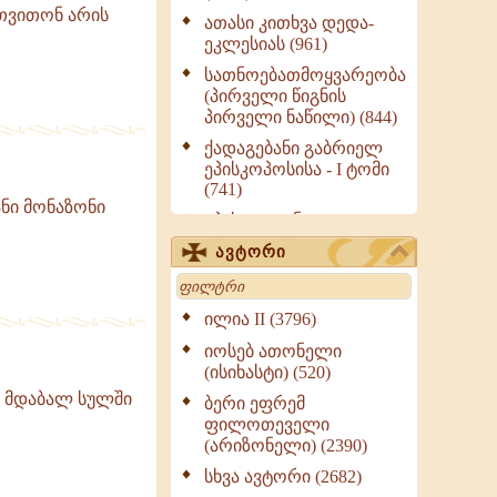
 თვითონ არის
ათასი კითხვა დედა-
ეკლესიას (961)
სათნოებათმოყვარეობა
(პირველი წიგნის
პირველი ნაწილი) (844)
ქადაგებანი გაბრიელ
ეპისკოპოსისა - I ტომი
(741)
ნი მონაზონი
ეპისტოლენი,
ქადაგებანი, სიტყვანი
ავტორი
(ნაწილი III) (723)
Search
მოძღვრის ძალზე
სასარგებლო რჩევები
ილია II (3796)
მრევლისათვის (545)
იოსებ ათონელი
Wisdomge (514)
(ისიხასტი) (520)
ქადაგებანი გაბრიელ
ო მდაბალ სულში
ბერი ეფრემ
ეპისკოპოსისა - II ტომი
ფილოთეველი
(370)
(არიზონელი) (2390)
სულიერი ცხოვრების
სხვა ავტორი (2682)
სახელმძღვანელო -