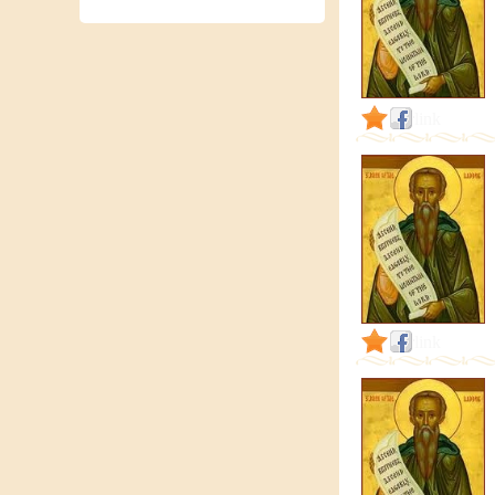
link
link