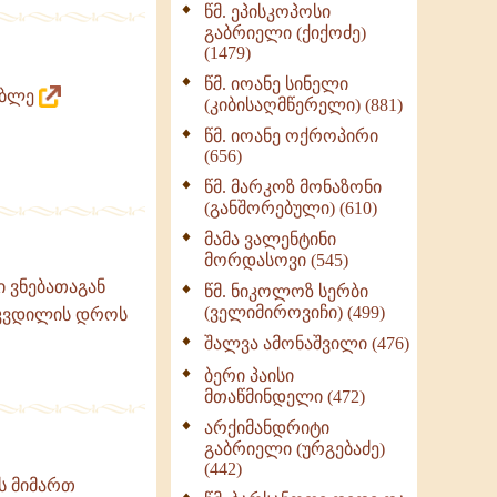
წმ. ეპისკოპოსი
ნაწილი II (369)
გაბრიელი (ქიქოძე)
ღმერთი და ადამიანები
(1479)
(287)
წმ. იოანე სინელი
დაბლე
ბერის დიადემა (278)
(კიბისაღმწერელი) (881)
მონაზვნური
წმ. იოანე ოქროპირი
გამოცდილების
(656)
გადმოცემა (273)
წმ. მარკოზ მონაზონი
ოთხი ასეული თავი
(განშორებული) (610)
სიყვარულის შესახებ
მამა ვალენტინი
(259)
მორდასოვი (545)
ი ვნებათაგან
წმ. ნიკოლოზ სერბი
(ველიმიროვიჩი) (499)
იკვდილის დროს
შალვა ამონაშვილი (476)
ბერი პაისი
მთაწმინდელი (472)
არქიმანდრიტი
გაბრიელი (ურგებაძე)
(442)
ს მიმართ