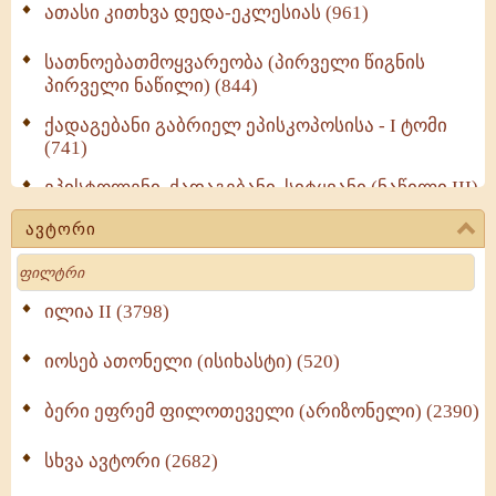
ათასი კითხვა დედა-ეკლესიას (961)
სათნოებათმოყვარეობა (პირველი წიგნის
პირველი ნაწილი) (844)
ქადაგებანი გაბრიელ ეპისკოპოსისა - I ტომი
(741)
ეპისტოლენი, ქადაგებანი, სიტყვანი (ნაწილი III)
(723)
ავტორი
მოძღვრის ძალზე სასარგებლო რჩევები
Search
მრევლისათვის (545)
Wisdomge (514)
ილია II (3798)
იოსებ ათონელი (ისიხასტი) (520)
ქადაგებანი გაბრიელ ეპისკოპოსისა - II ტომი
(370)
ბერი ეფრემ ფილოთეველი (არიზონელი) (2390)
სულიერი ცხოვრების სახელმძღვანელო -
ნაწილი II (369)
სხვა ავტორი (2682)
ღმერთი და ადამიანები (287)