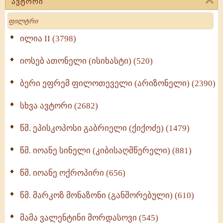
ავტორი
მოძღვრის ძალზე სასარგებლო რჩევები
Search
მრევლისათვის (545)
Wisdomge (514)
ილია II (3798)
იოსებ ათონელი (ისიხასტი) (520)
ქადაგებანი გაბრიელ ეპისკოპოსისა - II ტომი
(370)
ბერი ეფრემ ფილოთეველი (არიზონელი) (2390)
სულიერი ცხოვრების სახელმძღვანელო -
ნაწილი II (369)
სხვა ავტორი (2682)
ღმერთი და ადამიანები (287)
წმ. ეპისკოპოსი გაბრიელი (ქიქოძე) (1479)
ბერის დიადემა (278)
წმ. იოანე სინელი (კიბისაღმწერელი) (881)
მონაზვნური გამოცდილების გადმოცემა (273)
წმ. იოანე ოქროპირი (656)
ოთხი ასეული თავი სიყვარულის შესახებ (259)
წმ. მარკოზ მონაზონი (განშორებული) (610)
მამა ვალენტინი მორდასოვი (545)