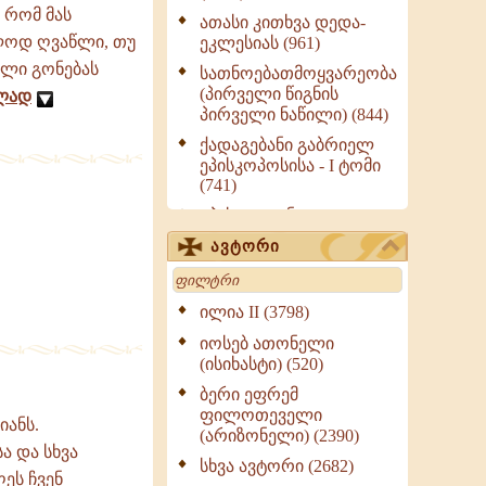
 რომ მას
ათასი კითხვა დედა-
ლოდ ღვაწლი, თუ
ეკლესიას (961)
ელი გონებას
სათნოებათმოყვარეობა
(პირველი წიგნის
ლად
პირველი ნაწილი) (844)
ქადაგებანი გაბრიელ
ეპისკოპოსისა - I ტომი
(741)
ეპისტოლენი,
ქადაგებანი, სიტყვანი
ავტორი
(ნაწილი III) (723)
Search
მოძღვრის ძალზე
სასარგებლო რჩევები
ილია II (3798)
მრევლისათვის (545)
იოსებ ათონელი
Wisdomge (514)
(ისიხასტი) (520)
ქადაგებანი გაბრიელ
ბერი ეფრემ
ეპისკოპოსისა - II ტომი
ფილოთეველი
იანს.
(370)
(არიზონელი) (2390)
ა და სხვა
სულიერი ცხოვრების
სხვა ავტორი (2682)
ეს ჩვენ
სახელმძღვანელო -