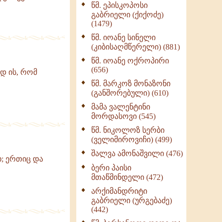
წმ. ეპისკოპოსი
ნაწილი II (369)
გაბრიელი (ქიქოძე)
ღმერთი და ადამიანები
(1479)
(287)
წმ. იოანე სინელი
ბერის დიადემა (278)
(კიბისაღმწერელი) (881)
მონაზვნური
წმ. იოანე ოქროპირი
გამოცდილების
(656)
ედ ის, რომ
გადმოცემა (273)
წმ. მარკოზ მონაზონი
ოთხი ასეული თავი
(განშორებული) (610)
სიყვარულის შესახებ
მამა ვალენტინი
(259)
მორდასოვი (545)
წმ. ნიკოლოზ სერბი
(ველიმიროვიჩი) (499)
შალვა ამონაშვილი (476)
ი; ერთიც და
ბერი პაისი
მთაწმინდელი (472)
არქიმანდრიტი
გაბრიელი (ურგებაძე)
(442)