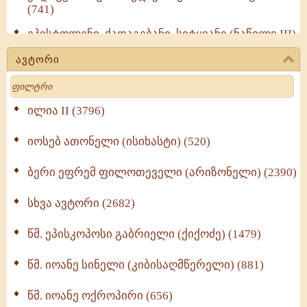
(741)
ეპისტოლენი, ქადაგებანი, სიტყვანი (ნაწილი III)
(723)
ავტორი
მოძღვრის ძალზე სასარგებლო რჩევები
Search
მრევლისათვის (545)
Wisdomge (514)
ილია II (3796)
იოსებ ათონელი (ისიხასტი) (520)
ქადაგებანი გაბრიელ ეპისკოპოსისა - II ტომი
(370)
ბერი ეფრემ ფილოთეველი (არიზონელი) (2390)
სულიერი ცხოვრების სახელმძღვანელო -
ნაწილი II (369)
სხვა ავტორი (2682)
ღმერთი და ადამიანები (287)
წმ. ეპისკოპოსი გაბრიელი (ქიქოძე) (1479)
ბერის დიადემა (278)
წმ. იოანე სინელი (კიბისაღმწერელი) (881)
მონაზვნური გამოცდილების გადმოცემა (273)
წმ. იოანე ოქროპირი (656)