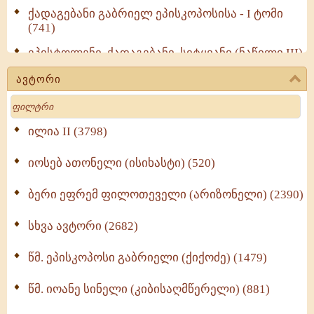
ქადაგებანი გაბრიელ ეპისკოპოსისა - I ტომი
(741)
ეპისტოლენი, ქადაგებანი, სიტყვანი (ნაწილი III)
(723)
ავტორი
მოძღვრის ძალზე სასარგებლო რჩევები
Search
მრევლისათვის (545)
Wisdomge (514)
ილია II (3798)
იოსებ ათონელი (ისიხასტი) (520)
ქადაგებანი გაბრიელ ეპისკოპოსისა - II ტომი
(370)
ბერი ეფრემ ფილოთეველი (არიზონელი) (2390)
სულიერი ცხოვრების სახელმძღვანელო -
ნაწილი II (369)
სხვა ავტორი (2682)
ღმერთი და ადამიანები (287)
წმ. ეპისკოპოსი გაბრიელი (ქიქოძე) (1479)
ბერის დიადემა (278)
წმ. იოანე სინელი (კიბისაღმწერელი) (881)
მონაზვნური გამოცდილების გადმოცემა (273)