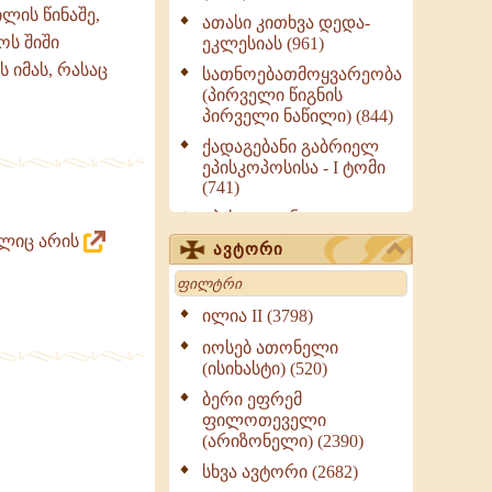
ლის წინაშე,
ათასი კითხვა დედა-
ოს შიში
ეკლესიას (961)
 იმას, რასაც
სათნოებათმოყვარეობა
(პირველი წიგნის
პირველი ნაწილი) (844)
ქადაგებანი გაბრიელ
ეპისკოპოსისა - I ტომი
(741)
ეპისტოლენი,
ქადაგებანი, სიტყვანი
ელიც არის
ავტორი
(ნაწილი III) (723)
Search
მოძღვრის ძალზე
სასარგებლო რჩევები
ილია II (3798)
მრევლისათვის (545)
იოსებ ათონელი
Wisdomge (514)
(ისიხასტი) (520)
ქადაგებანი გაბრიელ
ბერი ეფრემ
ეპისკოპოსისა - II ტომი
ფილოთეველი
(370)
(არიზონელი) (2390)
სულიერი ცხოვრების
სხვა ავტორი (2682)
სახელმძღვანელო -