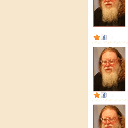
link
link