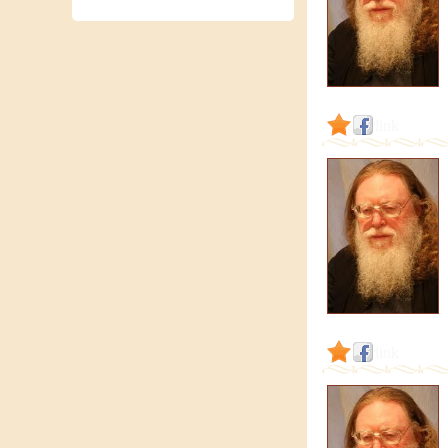
link
link