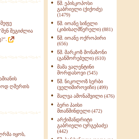
წმ. ეპისკოპოსი
ნაწილი II (369)
გაბრიელი (ქიქოძე)
ღმერთი და ადამიანები
(1479)
(287)
 მეფე
წმ. იოანე სინელი
ბერის დიადემა (278)
(კიბისაღმწერელი) (881)
"შენ შეგიძლია
მონაზვნური
წმ. იოანე ოქროპირი
?".
გამოცდილების
(656)
გადმოცემა (273)
წმ. მარკოზ მონაზონი
ოთხი ასეული თავი
(განშორებული) (610)
სიყვარულის შესახებ
მამა ვალენტინი
(259)
მორდასოვი (545)
ამიანის
წმ. ნიკოლოზ სერბი
ოლოდ ღმერთს
(ველიმიროვიჩი) (499)
შალვა ამონაშვილი (476)
ბერი პაისი
მთაწმინდელი (472)
არქიმანდრიტი
გაბრიელი (ურგებაძე)
(442)
ღრმა იყოს,