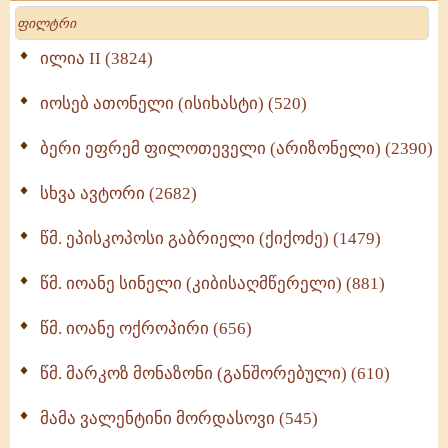
მოძღვრის ძალზე სასარგებლო რჩევები
Search
მრევლისათვის (545)
Wisdomge (514)
ილია II (3824)
იოსებ ათონელი (ისიხასტი) (520)
ქადაგებანი გაბრიელ ეპისკოპოსისა - II ტომი
(370)
ბერი ეფრემ ფილოთეველი (არიზონელი) (2390)
სულიერი ცხოვრების სახელმძღვანელო -
ნაწილი II (369)
სხვა ავტორი (2682)
ღმერთი და ადამიანები (287)
წმ. ეპისკოპოსი გაბრიელი (ქიქოძე) (1479)
ბერის დიადემა (278)
წმ. იოანე სინელი (კიბისაღმწერელი) (881)
მონაზვნური გამოცდილების გადმოცემა (273)
წმ. იოანე ოქროპირი (656)
ოთხი ასეული თავი სიყვარულის შესახებ (259)
წმ. მარკოზ მონაზონი (განშორებული) (610)
მამა ვალენტინი მორდასოვი (545)