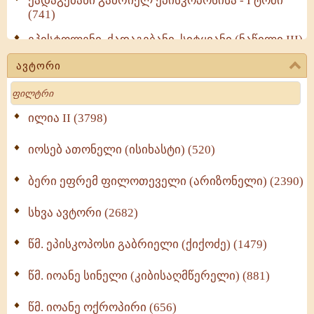
ქადაგებანი გაბრიელ ეპისკოპოსისა - I ტომი
(741)
ეპისტოლენი, ქადაგებანი, სიტყვანი (ნაწილი III)
(723)
ავტორი
მოძღვრის ძალზე სასარგებლო რჩევები
Search
მრევლისათვის (545)
Wisdomge (514)
ილია II (3798)
იოსებ ათონელი (ისიხასტი) (520)
ქადაგებანი გაბრიელ ეპისკოპოსისა - II ტომი
(370)
ბერი ეფრემ ფილოთეველი (არიზონელი) (2390)
სულიერი ცხოვრების სახელმძღვანელო -
ნაწილი II (369)
სხვა ავტორი (2682)
ღმერთი და ადამიანები (287)
წმ. ეპისკოპოსი გაბრიელი (ქიქოძე) (1479)
ბერის დიადემა (278)
წმ. იოანე სინელი (კიბისაღმწერელი) (881)
მონაზვნური გამოცდილების გადმოცემა (273)
წმ. იოანე ოქროპირი (656)