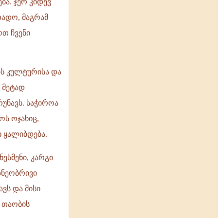
ა. ჯერ კიდევ
თადო, მაგრამ
ოთ ჩვენი
ის კულტურისა და
 მეტად
უნავს. საჭიროა
ს ოჯახიც,
ი ყალიბდება.
ესმენი, კარგი
ზნეობრივი
ავს და მისი
ი თაობის