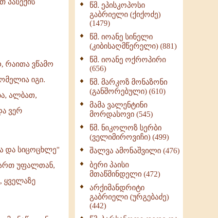
 პასექის
წმ. ეპისკოპოსი
ნაწილი II (369)
გაბრიელი (ქიქოძე)
ღმერთი და ადამიანები
(1479)
(287)
წმ. იოანე სინელი
ბერის დიადემა (278)
(კიბისაღმწერელი) (881)
მონაზვნური
წმ. იოანე ოქროპირი
, რაითა ვწამო
გამოცდილების
(656)
გადმოცემა (273)
დომელია იგი.
წმ. მარკოზ მონაზონი
ოთხი ასეული თავი
(განშორებული) (610)
ა, ალბათ,
სიყვარულის შესახებ
მამა ვალენტინი
(259)
და ვერ
მორდასოვი (545)
წმ. ნიკოლოზ სერბი
(ველიმიროვიჩი) (499)
ბა და სიცოცხლე"
შალვა ამონაშვილი (476)
ბერი პაისი
 ვართ უფალთან,
მთაწმინდელი (472)
, ყველაზე
არქიმანდრიტი
გაბრიელი (ურგებაძე)
(442)