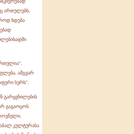
ანკიერებად
იც ართულებს,
აროდ ხდება
სებად
ნილებისადმი
ართულია".
ფლება. ამგვარ
აფერი სურს".
ნ გარყვნილების
 არ გაგაოცოს
როვნული,
დაბალ კულტურასა