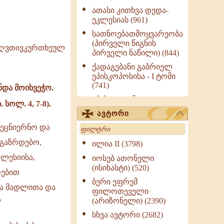
ათასი კითხვა დედა-
ეკლესიას (961)
სათნოებათმოყვარეობა
(პირველი წიგნის
 ღვთივკურთხეულ
პირველი ნაწილი) (844)
ქადაგებანი გაბრიელ
ეპისკოპოსისა - I ტომი
(741)
ნდა მოიხვეჭო.
ეპისტოლენი,
სოლ. 4, 7-8).
ქადაგებანი, სიტყვანი
ავტორი
(ნაწილი III) (723)
Search
ეცნიერნო და
მოძღვრის ძალზე
სასარგებლო რჩევები
ლგაზრდებო,
ილია II (3798)
მრევლისათვის (545)
ლესიისა,
იოსებ ათონელი
Wisdomge (514)
(ისიხასტი) (520)
ოებით
ქადაგებანი გაბრიელ
ბერი ეფრემ
თა მადლითა და
ეპისკოპოსისა - II ტომი
ფილოთეველი
(370)
(არიზონელი) (2390)
"
სულიერი ცხოვრების
სხვა ავტორი (2682)
სახელმძღვანელო -