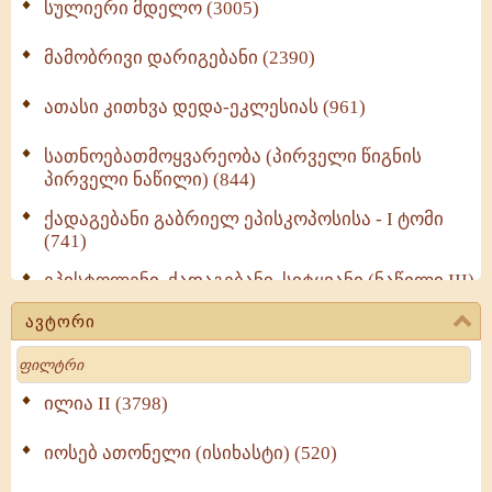
სულიერი მდელო (3005)
მამობრივი დარიგებანი (2390)
ათასი კითხვა დედა-ეკლესიას (961)
სათნოებათმოყვარეობა (პირველი წიგნის
პირველი ნაწილი) (844)
ქადაგებანი გაბრიელ ეპისკოპოსისა - I ტომი
(741)
ეპისტოლენი, ქადაგებანი, სიტყვანი (ნაწილი III)
(723)
ავტორი
მოძღვრის ძალზე სასარგებლო რჩევები
Search
მრევლისათვის (545)
Wisdomge (514)
ილია II (3798)
იოსებ ათონელი (ისიხასტი) (520)
ქადაგებანი გაბრიელ ეპისკოპოსისა - II ტომი
(370)