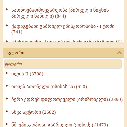
სათნოებათმოყვარეობა (პირველი წიგნის
პირველი ნაწილი) (844)
ქადაგებანი გაბრიელ ეპისკოპოსისა - I ტომი
(741)
ეპისტოლენი, ქადაგებანი, სიტყვანი (ნაწილი III)
(723)
ავტორი
მოძღვრის ძალზე სასარგებლო რჩევები
Search
მრევლისათვის (545)
Wisdomge (514)
ილია II (3798)
იოსებ ათონელი (ისიხასტი) (520)
ქადაგებანი გაბრიელ ეპისკოპოსისა - II ტომი
(370)
ბერი ეფრემ ფილოთეველი (არიზონელი) (2390)
სულიერი ცხოვრების სახელმძღვანელო -
ნაწილი II (369)
სხვა ავტორი (2682)
ღმერთი და ადამიანები (287)
წმ. ეპისკოპოსი გაბრიელი (ქიქოძე) (1479)