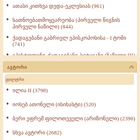
ათასი კითხვა დედა-ეკლესიას (961)
სათნოებათმოყვარეობა (პირველი წიგნის
პირველი ნაწილი) (844)
ქადაგებანი გაბრიელ ეპისკოპოსისა - I ტომი
(741)
ეპისტოლენი, ქადაგებანი, სიტყვანი (ნაწილი III)
(723)
ავტორი
მოძღვრის ძალზე სასარგებლო რჩევები
Search
მრევლისათვის (545)
Wisdomge (514)
ილია II (3798)
იოსებ ათონელი (ისიხასტი) (520)
ქადაგებანი გაბრიელ ეპისკოპოსისა - II ტომი
(370)
ბერი ეფრემ ფილოთეველი (არიზონელი) (2390)
სულიერი ცხოვრების სახელმძღვანელო -
ნაწილი II (369)
სხვა ავტორი (2682)